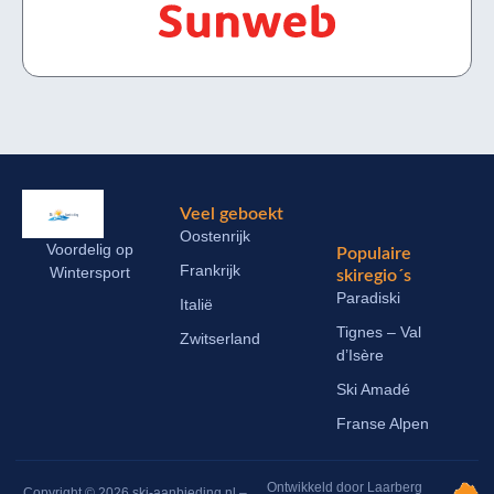
Veel geboekt
Oostenrijk
Voordelig op
Populaire
Frankrijk
Wintersport
skiregio´s
Paradiski
Italië
Tignes – Val
Zwitserland
d’Isère
Ski Amadé
Franse Alpen
Ontwikkeld door Laarberg
Copyright © 2026 ski-aanbieding.nl –