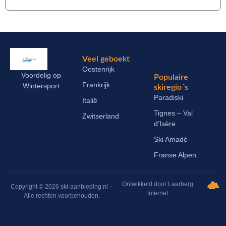
Veel geboekt
Oostenrijk
Voordelig op
Populaire
Frankrijk
Wintersport
skiregio´s
Paradiski
Italië
Tignes – Val
Zwitserland
d’Isère
Ski Amadé
Franse Alpen
Ontwikkeld door Laarberg
Copyright © 2026 ski-aanbieding.nl –
Internet
Alle rechten voorbehouden.