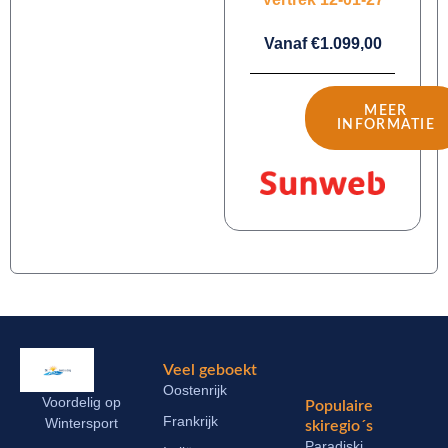
Vanaf €1.099,00
MEER
INFORMATIE
Veel geboekt
Oostenrijk
Voordelig op
Populaire
Frankrijk
Wintersport
skiregio´s
Paradiski