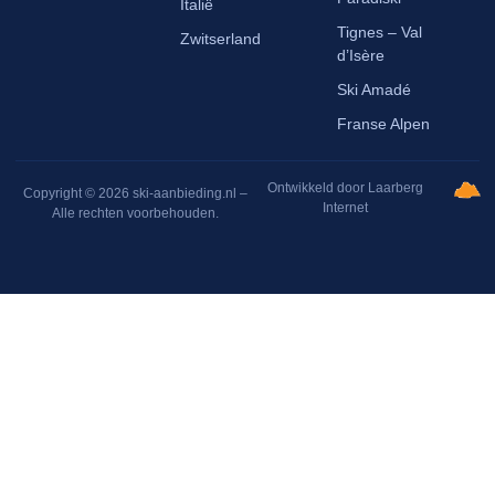
Italië
Tignes – Val
Zwitserland
d’Isère
Ski Amadé
Franse Alpen
Ontwikkeld door Laarberg
Copyright © 2026 ski-aanbieding.nl –
Internet
Alle rechten voorbehouden.