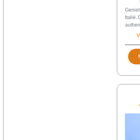
Geniet
Italië.
authen
V