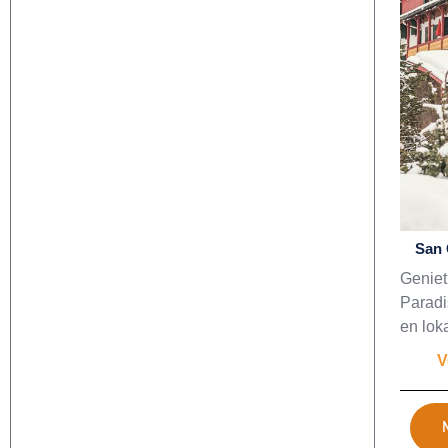
San 
Geniet
Paradi
en loka
V