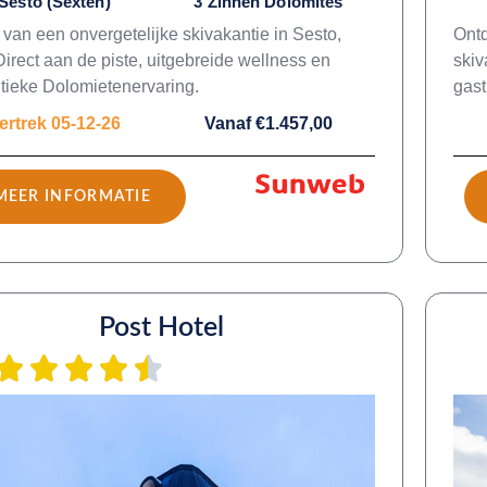
Sesto (Sexten)
3 Zinnen Dolomites
 van een onvergetelijke skivakantie in Sesto,
Ontd
 Direct aan de piste, uitgebreide wellness en
skiv
tieke Dolomietenervaring.
gast
ertrek 05-12-26
Vanaf €1.457,00
MEER INFORMATIE
Post Hotel