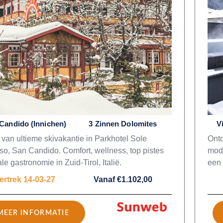
Candido (Innichen)
3 Zinnen Dolomites
V
 van ultieme skivakantie in Parkhotel Sole
Ontd
so, San Candido. Comfort, wellness, top pistes
mode
le gastronomie in Zuid-Tirol, Italië.
een 
ertrek 14-03-27
Vanaf €1.102,00
MEER INFORMATIE