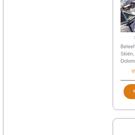
Beleef 
Skiën,
Dolomi
V