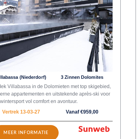
illabassa (Niederdorf)
3 Zinnen Dolomites
ek Villabassa in de Dolomieten met top skigebied,
rne appartementen en uitstekende après-ski voor
wintersport vol comfort en avontuur.
Vertrek 13-03-27
Vanaf €959,00
MEER INFORMATIE