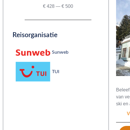
€
428
—
€
500
Reisorganisatie
Sunweb
TUI
Beleef
van vee
ski en
V