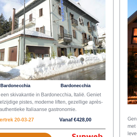
Bardonecchia
Bardonecchia
 een skivakantie in Bardonecchia, Italië. Geniet
lzijdige pistes, moderne liften, gezellige après-
 authentieke Italiaanse gastronomie.
Geni
ertrek 20-03-27
Vanaf €428,00
met 
leve