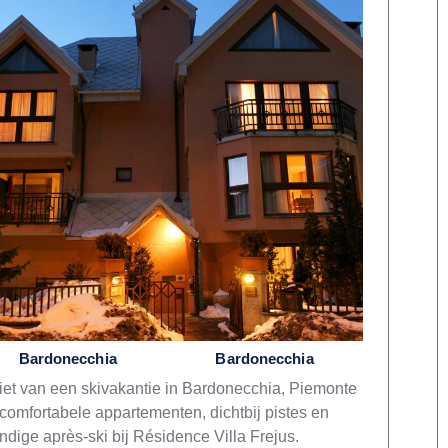
Bardonecchia
Bardonecchia
et van een skivakantie in Bardonecchia, Piemonte
comfortabele appartementen, dichtbij pistes en
ndige après-ski bij Résidence Villa Frejus.