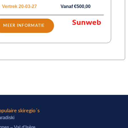
Vertrek 20-03-27
Vanaf €500,00
MEER INFORMATIE
pulaire skiregio´s
radiski
gnes – Val d’Isère