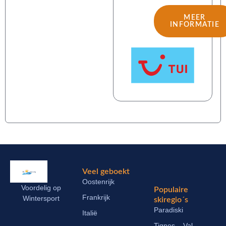
MEER
INFORMATIE
Veel geboekt
Oostenrijk
Voordelig op
Populaire
Frankrijk
Wintersport
skiregio´s
Paradiski
Italië
Tignes – Val