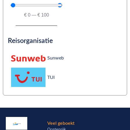
€
0
—
€
100
Reisorganisatie
Sunweb
TUI
Veel geboekt
Oostenrijk