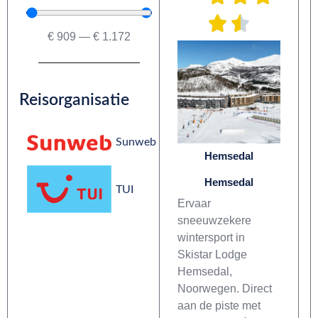
€
909
—
€
1.172
Reisorganisatie
Sunweb
Hemsedal
Hemsedal
TUI
Ervaar
sneeuwzekere
wintersport in
Skistar Lodge
Hemsedal,
Noorwegen. Direct
aan de piste met