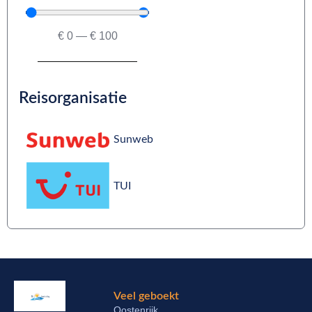
€
0
—
€
100
Reisorganisatie
Sunweb
TUI
Veel geboekt
Oostenrijk