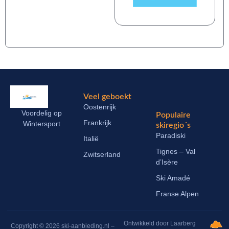
Veel geboekt
Oostenrijk
Voordelig op
Populaire
Frankrijk
Wintersport
skiregio´s
Paradiski
Italië
Tignes – Val
Zwitserland
d’Isère
Ski Amadé
Franse Alpen
Ontwikkeld door Laarberg
Copyright © 2026 ski-aanbieding.nl –