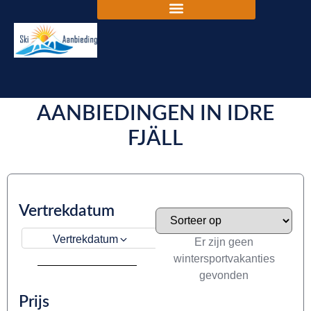
DE BESTE SKIVAKANTIE
AANBIEDINGEN IN IDRE
FJÄLL
Vertrekdatum
Vertrekdatum
Er zijn geen
wintersportvakanties
gevonden
Prijs