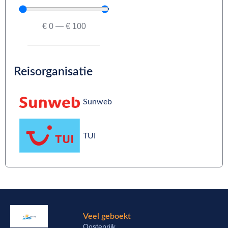
€
0
—
€
100
Reisorganisatie
Sunweb
TUI
Veel geboekt
Oostenrijk