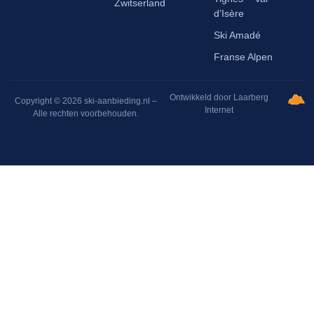
Zwitserland
d’Isère
Ski Amadé
Franse Alpen
Ontwikkeld door Laarberg
Copyright © 2026 ski-aanbieding.nl –
Internet
Alle rechten voorbehouden.