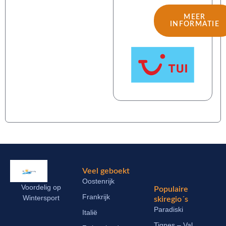
MEER
INFORMATIE
Veel geboekt
Oostenrijk
Voordelig op
Populaire
Frankrijk
Wintersport
skiregio´s
Paradiski
Italië
Tignes – Val