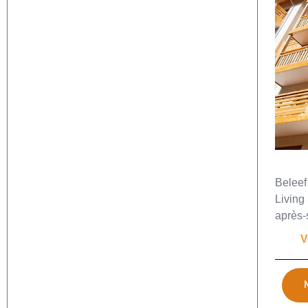
Beleef 
Living
après-s
V