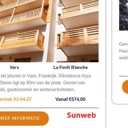
Geni
Haut
well
Vars
La Forêt Blanche
ski plezier in Vars, Frankrijk. Résidence Arya
 Stone ligt op 80m van de piste. Geniet van
ki, gastronomie en winteractiviteiten.
ertrek 03-04-27
Vanaf €574,00
MEER INFORMATIE