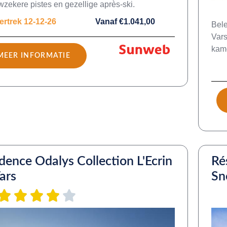
zekere pistes en gezellige après-ski.
ertrek 12-12-26
Vanaf €1.041,00
Bele
Vars
kame
MEER INFORMATIE
dence Odalys Collection L'Ecrin
Ré
ars
S