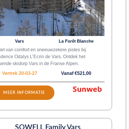
Vars
La Forêt Blanche
et van comfort en sneeuwzekere pistes bij
dence Odalys L’Ecrin de Vars. Ontdek het
sende skidorp Vars in de Franse Alpen.
Vertrek 20-03-27
Vanaf €521,00
MEER INFORMATIE
SOWELL Family Vars