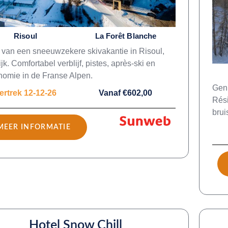
Risoul
La Forêt Blanche
 van een sneeuwzekere skivakantie in Risoul,
jk. Comfortabel verblijf, pistes, après-ski en
nomie in de Franse Alpen.
Geni
ertrek 12-12-26
Vanaf €602,00
Rési
brui
MEER INFORMATIE
Hotel Snow Chill