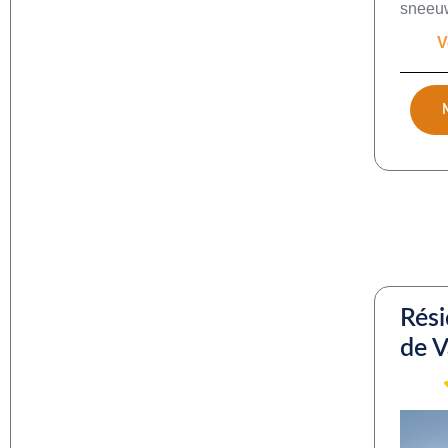
sneeuw
V
Rési
de V