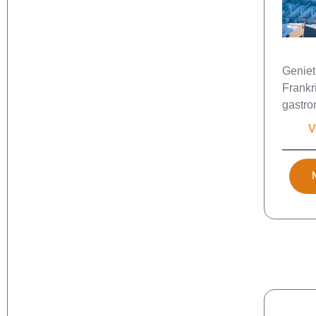
Geniet
Frankri
gastro
V