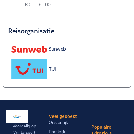
€
0
—
€
100
Reisorganisatie
Sunweb
TUI
Veel geboekt
Oostenrijk
Voordelig op
Populaire
Frankrijk
Wintersport
skiregio´s