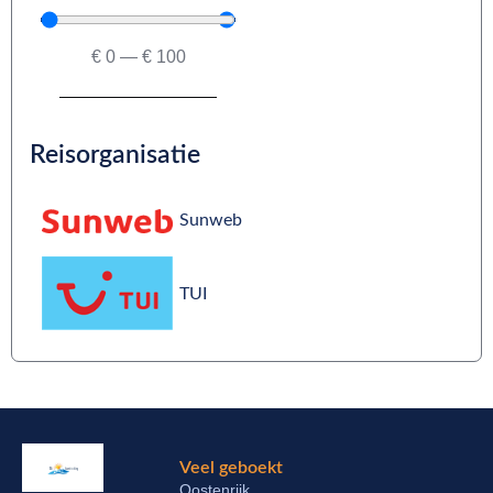
€
0
—
€
100
Reisorganisatie
Sunweb
TUI
Veel geboekt
Oostenrijk