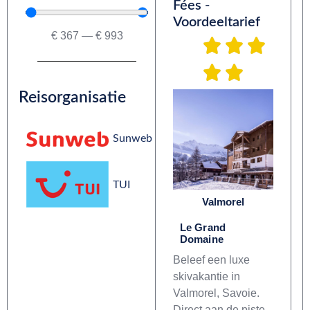
Fées -
Voordeeltarief
€
367
—
€
993
Reisorganisatie
Sunweb
TUI
Valmorel
Le Grand
Domaine
Beleef een luxe
skivakantie in
Valmorel, Savoie.
Direct aan de piste,