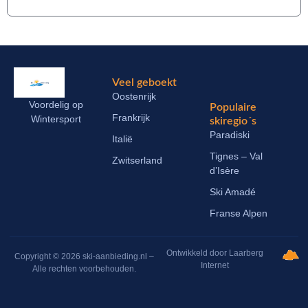
Veel geboekt
Oostenrijk
Voordelig op
Populaire
Frankrijk
Wintersport
skiregio´s
Paradiski
Italië
Tignes – Val
Zwitserland
d’Isère
Ski Amadé
Franse Alpen
Ontwikkeld door Laarberg
Copyright © 2026 ski-aanbieding.nl –
Internet
Alle rechten voorbehouden.