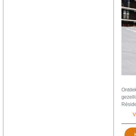
Ontdek
gezell
Résid
V