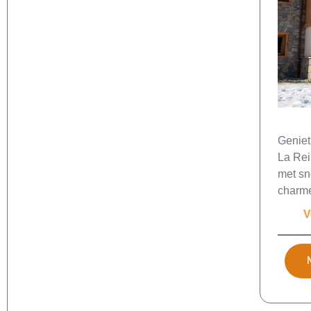
Geniet
La Rei
met sn
charm
V