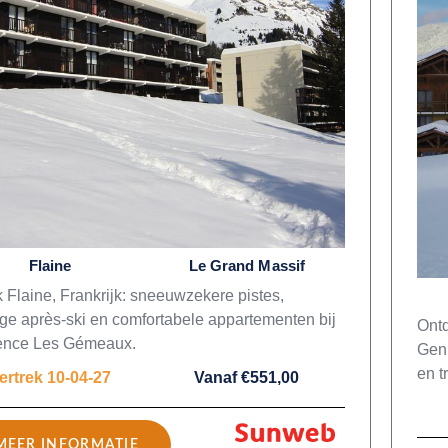
Flaine
Le Grand Massif
 Flaine, Frankrijk: sneeuwzekere pistes,
ige après-ski en comfortabele appartementen bij
Ontd
ence Les Gémeaux.
Geni
en t
ertrek 10-04-27
Vanaf €551,00
MEER INFORMATIE