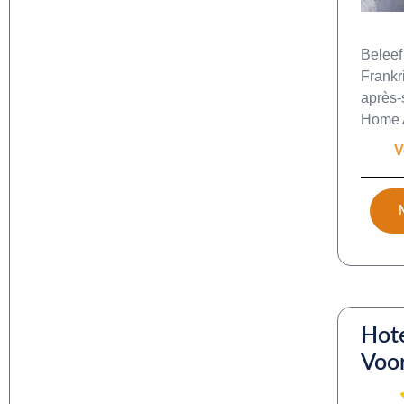
Beleef
Frankr
après-
Home 
V
Hote
Voor