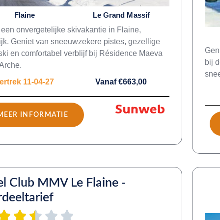
Flaine
Le Grand Massif
 een onvergetelijke skivakantie in Flaine,
ijk. Geniet van sneeuwzekere pistes, gezellige
Geni
ski en comfortabel verblijf bij Résidence Maeva
bij 
Arche.
snee
ertrek 11-04-27
Vanaf €663,00
MEER INFORMATIE
l Club MMV Le Flaine -
deeltarief