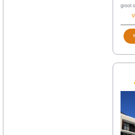
groot 
V