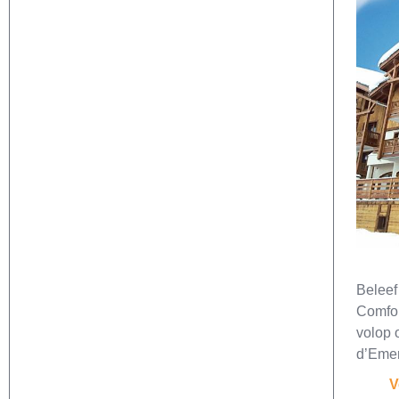
Beleef
Comfor
volop 
d’Eme
V