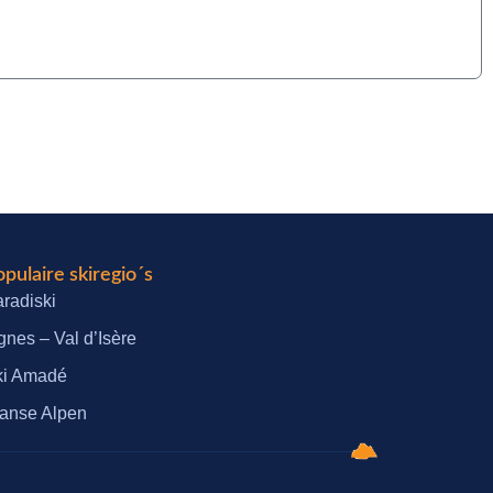
pulaire skiregio´s
radiski
gnes – Val d’Isère
ki Amadé
anse Alpen