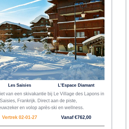
Les Saisies
L'Espace Diamant
et van een skivakantie bij Le Village des Lapons in
Saisies, Frankrijk. Direct aan de piste,
uwzeker en volop après-ski en wellness.
Vertrek 02-01-27
Vanaf €762,00