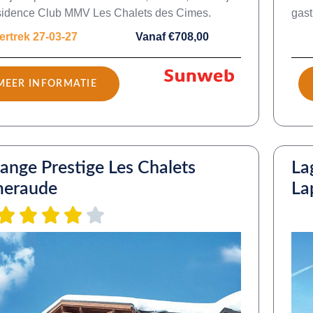
sidence Club MMV Les Chalets des Cimes.
gast
ertrek 27-03-27
Vanaf €708,00
MEER INFORMATIE
ange Prestige Les Chalets
La
meraude
La