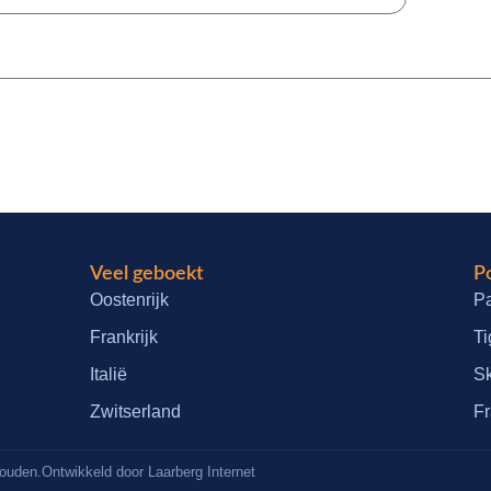
Veel geboekt
Po
Oostenrijk
Pa
Frankrijk
Ti
Italië
S
Zwitserland
Fr
houden.
Ontwikkeld door Laarberg Internet