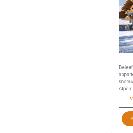
Beleef
appart
sneeuw
Alpen.
V