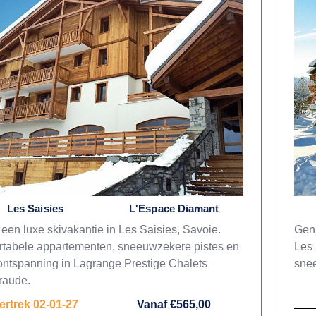
Les Saisies
L'Espace Diamant
 een luxe skivakantie in Les Saisies, Savoie.
Geni
tabele appartementen, sneeuwzekere pistes en
Les 
ontspanning in Lagrange Prestige Chalets
snee
raude.
ertrek 02-01-27
Vanaf €565,00