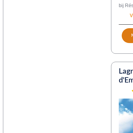
bij Ré
V
Lagr
d'E