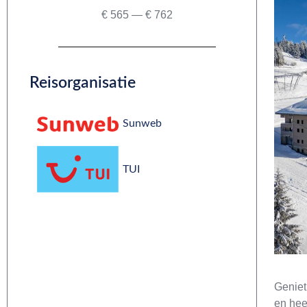
€
565
—
€
762
Reisorganisatie
Sunweb
TUI
Geniet
en heer