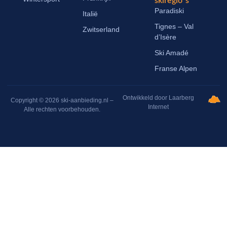
skiregio´s
Paradiski
Italië
Tignes – Val
Zwitserland
d’Isère
Ski Amadé
Franse Alpen
Ontwikkeld door Laarberg
Copyright © 2026 ski-aanbieding.nl –
Internet
Alle rechten voorbehouden.