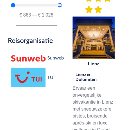
€
863
—
€
1.028
Reisorganisatie
Sunweb
Lienz
Lienzer
TUI
Dolomiten
Ervaar een
onvergetelijke
skivakantie in Lienz
met sneeuwzekere
pistes, bruisende
après-ski en luxe
wellness in Grand