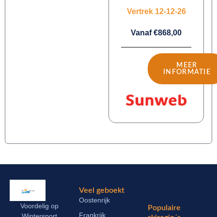
Vertrek 12-12-26
Vanaf €868,00
MEER
INFORMATIE
Veel geboekt
Oostenrijk
Voordelig op
Populaire
Frankrijk
Wintersport