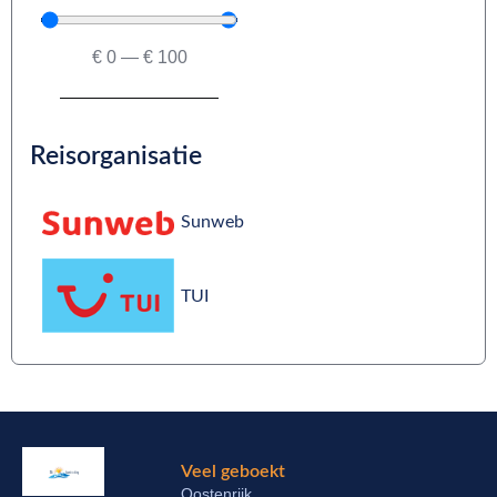
€
0
—
€
100
Reisorganisatie
Sunweb
TUI
Veel geboekt
Oostenrijk