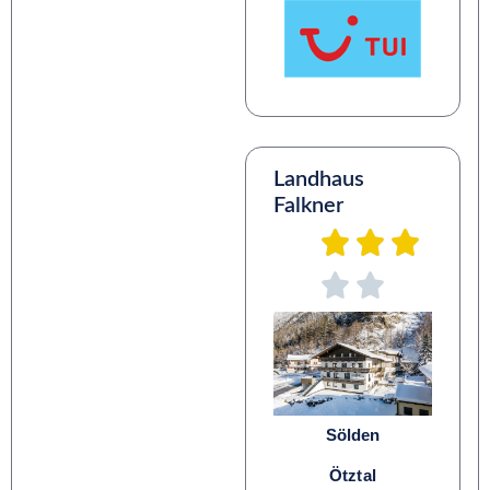
Landhaus
Falkner
Sölden
Ötztal