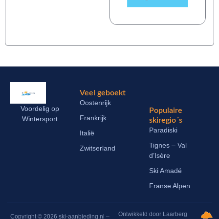
Veel geboekt
Oostenrijk
Voordelig op
Populaire
Frankrijk
Wintersport
skiregio´s
Paradiski
Italië
Tignes – Val
Zwitserland
d’Isère
Ski Amadé
Franse Alpen
Ontwikkeld door Laarberg
Copyright © 2026 ski-aanbieding.nl –