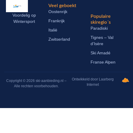
Veel geboekt
Oostenrijk
Voordelig op
Populaire
Frankrijk
Wintersport
skiregio´s
Paradiski
Italië
Tignes – Val
Zwitserland
d’Isère
Ski Amadé
Franse Alpen
Ontwikkeld door Laarberg
Copyright © 2026 ski-aanbieding.nl –
Internet
Alle rechten voorbehouden.