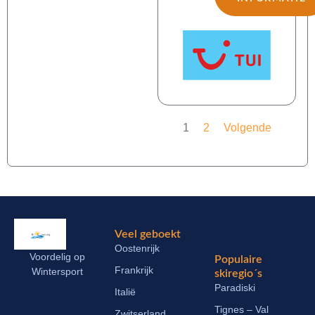
1
2
Volgende
Veel geboekt
Oostenrijk
Voordelig op
Populaire
Frankrijk
Wintersport
skiregio´s
Paradiski
Italië
Tignes – Val
Zwitserland