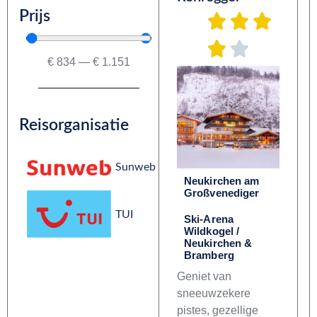
Prijs
€
834
—
€
1.151
Reisorganisatie
Sunweb
Neukirchen am
Großvenediger
TUI
Ski-Arena
Wildkogel /
Neukirchen &
Bramberg
Geniet van
sneeuwzekere
pistes, gezellige