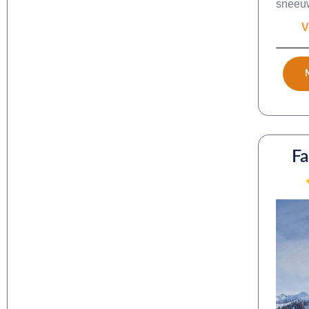
sneeuw
V
Fa