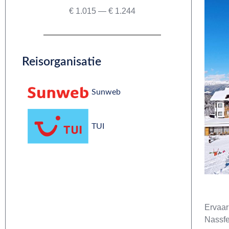
€
1.015
—
€
1.244
Reisorganisatie
Sunweb
TUI
Ervaar
Nassfel