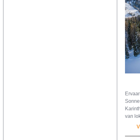
Ervaar
Sonnen
Karint
van lo
V