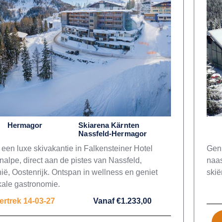
Hermagor
Skiarena Kärnten
Nassfeld-Hermagor
 een luxe skivakantie in Falkensteiner Hotel
Geni
alpe, direct aan de pistes van Nassfeld,
naas
hië, Oostenrijk. Ontspan in wellness en geniet
skië
kale gastronomie.
ertrek 14-03-27
Vanaf €1.233,00