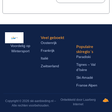
Veel geboekt
Oostenrijk
Voordelig op
Populaire
Frankrijk
Wintersport
skiregio´s
Paradiski
Italië
Tignes – Val
Zwitserland
d’Isère
Ski Amadé
Franse Alpen
Ontwikkeld door Laarberg
Copyright © 2026 ski-aanbieding.nl –
Internet
Alle rechten voorbehouden.