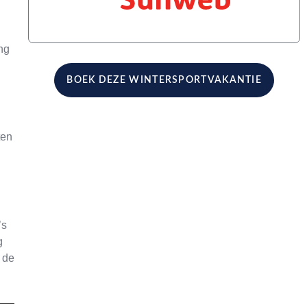
ng
BOEK DEZE WINTERSPORTVAKANTIE
ten
’s
g
 de