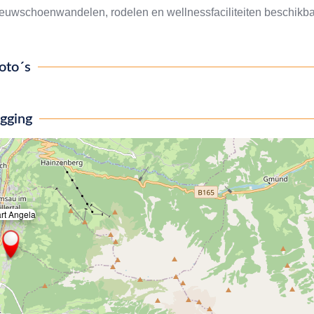
sneeuwschoenwandelen, rodelen en wellnessfaciliteiten beschikb
oto´s
igging
rt Angela
×