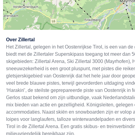
Exit map
Over
Zillertal
Het Zillertal, gelegen in het Oostenrijkse Tirol, is een van d
biedt met de Zillertaler Superskipass toegang tot meer dan 5
skigebieden: Zillertal Arena, Ski Zillertal 3000 (Mayrhofen),
sneeuwzekerheid is een groot pluspunt, met pistes die reiken 
gletsjerskigebied van Oostenrijk dat het hele jaar door geop
veel brede blauwe pistes, terwijl gevorderden uitdaging vind
‘Harakiri’, de steilste geprepareerde piste van Oostenrijk in 
Gerlos staat bekend om zijn uitbundige, vaak Nederlandstalig
mix bieden van actie en gezelligheid. Königsleiten, gelegen o
accommodaties. Naast skiën en snowboarden zijn er volop alt
loipes voor langlaufers, talloze winterwandelpaden en diver
Tirol in de Zillertal Arena. Een gratis skibus- en treinverbin
milieuvriendelijk bereikbaar zijn.