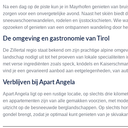
Na een dag op de piste kun je in Mayrhofen genieten van bru
zorgen voor een onvergetelijke avond. Naast het skiën biedt de
sneeuwschoenwandelen, rodelen en ijsstockschieten. Wie wat 
opzoeken of genieten van een ontspannen wandeling door het
De omgeving en gastronomie van Tirol
De Zillertal regio staat bekend om zijn prachtige alpine omge
landschap nodigt uit tot het proeven van lokale specialiteiten i
met verse ingrediënten zoals speck, knödels en Kaiserschmarrn
vind je een gevarieerd aanbod aan eetgelegenheden, van authe
Verblijven bij Apart Angela
Apart Angela ligt op een rustige locatie, op slechts drie kilom
en appartementen zijn van alle gemakken voorzien, met moder
uitzicht op de besneeuwde berglandschappen. Op slechts honde
gondel brengt, zodat je optimaal kunt genieten van je skivakant