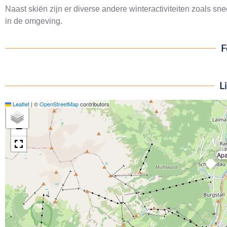
Naast skiën zijn er diverse andere winteractiviteiten zoals 
in de omgeving.
F
L
Leaflet
|
©
OpenStreetMap
contributors
+
−
Apa