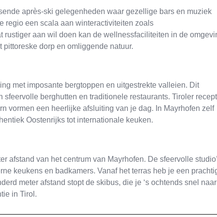
isende après-ski gelegenheden waar gezellige bars en muziek
 regio een scala aan winteractiviteiten zoals
rustiger aan wil doen kan de wellnessfaciliteiten in de omgevi
 pittoreske dorp en omliggende natuur.
ving met imposante bergtoppen en uitgestrekte valleien. Dit
n sfeervolle berghutten en traditionele restaurants. Tiroler recep
 vormen een heerlijke afsluiting van je dag. In Mayrhofen zelf
ntiek Oostenrijks tot internationale keuken.
eter afstand van het centrum van Mayrhofen. De sfeervolle studio
ne keukens en badkamers. Vanaf het terras heb je een prachti
rd meter afstand stopt de skibus, die je ‘s ochtends snel naar
ie in Tirol.