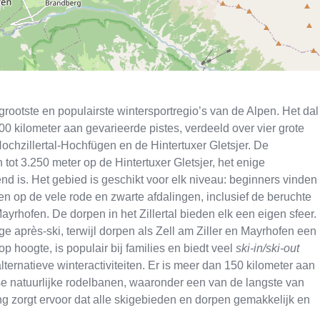
e grootste en populairste wintersportregio’s van de Alpen. Het dal
00 kilometer aan gevarieerde pistes, verdeeld over vier grote
 Hochzillertal-Hochfügen en de Hintertuxer Gletsjer. De
tot 3.250 meter op de Hintertuxer Gletsjer, het enige
end is. Het gebied is geschikt voor elk niveau: beginners vinden
en op de vele rode en zwarte afdalingen, inclusief de beruchte
Mayrhofen. De dorpen in het Zillertal bieden elk een eigen sfeer.
e après-ski, terwijl dorpen als Zell am Ziller en Mayrhofen een
p hoogte, is populair bij families en biedt veel
ski-in/ski-out
ernatieve winteractiviteiten. Er is meer dan 150 kilometer aan
se natuurlijke rodelbanen, waaronder een van de langste van
ding zorgt ervoor dat alle skigebieden en dorpen gemakkelijk en