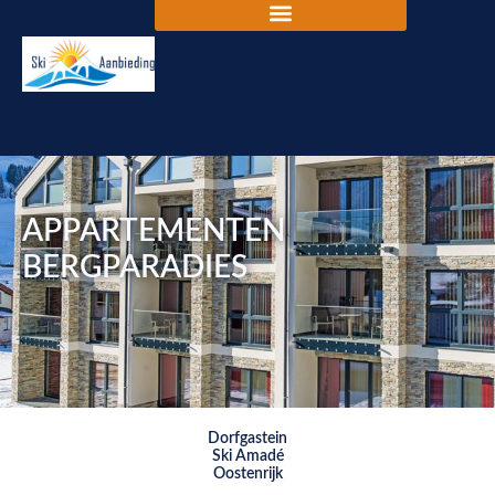
APPARTEMENTEN
BERGPARADIES
Dorfgastein
Ski Amadé
Oostenrijk