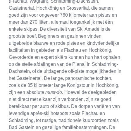
(Flachau, Wagrain), Schladming-Dachstein,
Gasteinertal, Hochkönig en Grossarltal, die samen
goed zijn voor ongeveer 760 kilometer aan pistes en
meer dan 270 liften, allemaal toegankelijk met één
enkele skipas. De diversiteit van Ski Amadé is de
grootste troef. Beginners en gezinnen vinden
uitgebreide blauwe en rode pistes en kindvriendelijke
faciliteiten in gebieden als Flachau en Hochkönig.
Gevorderde en expert skiërs kunnen hun hart ophalen
op de steile afdalingen van de Planai in Schladming-
Dachstein, of de uitdagende off-piste mogelijkheden in
het Gasteinertal. De lange, panoramische tochten,
zoals de 35 kilometer lange Königstour in Hochkönig,
zijn een absolute
must-do
. Hoewel de deelgebieden
niet direct met elkaar zijn verbonden, zijn ze goed
bereikbaar per auto of skibus. De dorpen variëren van
levendige après-ski hotspots zoals Flachau en
Schladming, tot rustige, traditionele kuuroorden zoals
Bad Gastein en gezellige familiebestemmingen. De