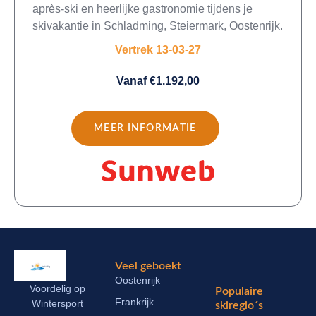
après-ski en heerlijke gastronomie tijdens je
skivakantie in Schladming, Steiermark, Oostenrijk.
Vertrek 13-03-27
Vanaf €1.192,00
MEER INFORMATIE
Veel geboekt
Oostenrijk
Voordelig op
Populaire
Frankrijk
Wintersport
skiregio´s