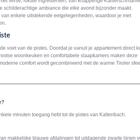
 met verse, lokale ingrediënten, van knapperige Kaiserschmarre
n de schilderachtige ambiance die elke avond bijzonder maakt.
 van enkele uitstekende eetgelegenheden, waardoor je met
en.
iste
 voet van de pistes. Doordat je vanuit je appartement direct k
e grootse woonkeuken en comfortabele slaapkamers maken deze
 moderne comfort wordt gecombineerd met de warme Tiroler sfee
r?
enkele minuten toegang hebt tot de pistes van Kaltenbach.
an makkelijke blauwe afdalingen tot uitdagende zwarte lijnen v