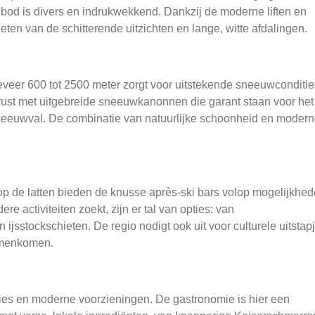
nbod is divers en indrukwekkend. Dankzij de moderne liften en
eten van de schitterende uitzichten en lange, witte afdalingen.
eveer 600 tot 2500 meter zorgt voor uitstekende sneeuwconditie
erust met uitgebreide sneeuwkanonnen die garant staan voor het
sneeuwval. De combinatie van natuurlijke schoonheid en moder
 op de latten bieden de knusse après-ski bars volop mogelijkhe
re activiteiten zoekt, zijn er tal van opties: van
sstockschieten. De regio nodigt ook uit voor culturele uitstap
samenkomen.
ities en moderne voorzieningen. De gastronomie is hier een