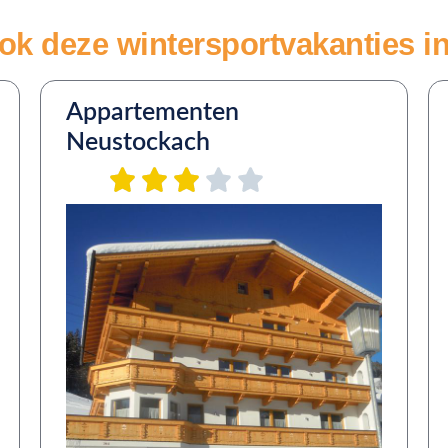
ok deze wintersportvakanties in 
Appartementen
Neustockach