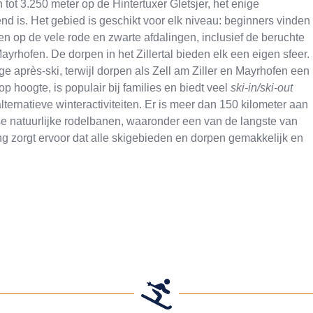
tot 3.250 meter op de Hintertuxer Gletsjer, het enige
end is. Het gebied is geschikt voor elk niveau: beginners vinden
en op de vele rode en zwarte afdalingen, inclusief de beruchte
Mayrhofen. De dorpen in het Zillertal bieden elk een eigen sfeer.
e après-ski, terwijl dorpen als Zell am Ziller en Mayrhofen een
p hoogte, is populair bij families en biedt veel
ski-in/ski-out
ernatieve winteractiviteiten. Er is meer dan 150 kilometer aan
se natuurlijke rodelbanen, waaronder een van de langste van
ding zorgt ervoor dat alle skigebieden en dorpen gemakkelijk en