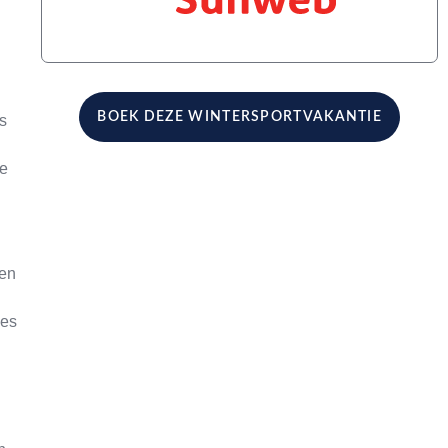
BOEK DEZE WINTERSPORTVAKANTIE
s
ne
den
jes