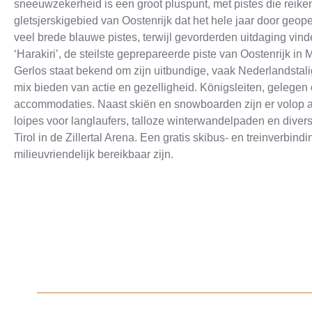
sneeuwzekerheid is een groot pluspunt, met pistes die reiken 
gletsjerskigebied van Oostenrijk dat het hele jaar door geop
veel brede blauwe pistes, terwijl gevorderden uitdaging vind
‘Harakiri’, de steilste geprepareerde piste van Oostenrijk in 
Gerlos staat bekend om zijn uitbundige, vaak Nederlandstalig
mix bieden van actie en gezelligheid. Königsleiten, gelegen o
accommodaties. Naast skiën en snowboarden zijn er volop alt
loipes voor langlaufers, talloze winterwandelpaden en diver
Tirol in de Zillertal Arena. Een gratis skibus- en treinverbin
milieuvriendelijk bereikbaar zijn.