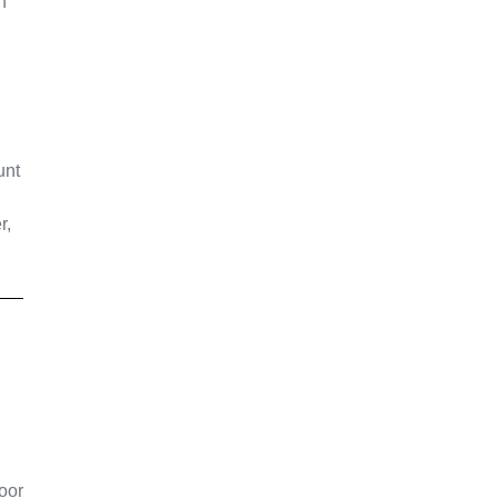
n
unt
r,
oor