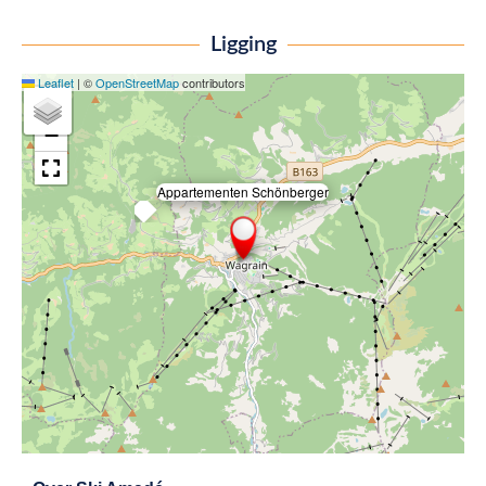
Ligging
Leaflet
|
©
OpenStreetMap
contributors
+
−
Appartementen Schönberger
×
Exit map