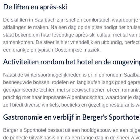
De liften en après-ski
De skiliften in Saalbach zijn snel en comfortabel, waardoor j
afdalingen te maken. Na een dag op de piste nodigt het bruis
staat bekend om haar levendige après-ski cultuur met tal van 
samenkomen. De sfeer is hier vriendelijk en uitbundig, perfect
een drankje en typisch Oostenrijkse muziek.
Activiteiten rondom het hotel en de omgevin
Naast de wintersportmogelijkheden is er in en rondom Saalb
besneeuwde bossen, rodelen en langlaufen langs goed geprepar
georganiseerde tochten met sneeuwschoenen of een romantis
prachtig met haar imposante Alpenlandschap, waardoor je da
zelf biedt diverse winkels, boetieks en gezellige restaurants w
Gastronomie en verblijf in Berger’s Sporthote
Berger’s Sporthotel bestaat uit een hoofdgebouw en een bijg
de perfecte uitvalsbasis om na een lange dag in de sneeuw vo