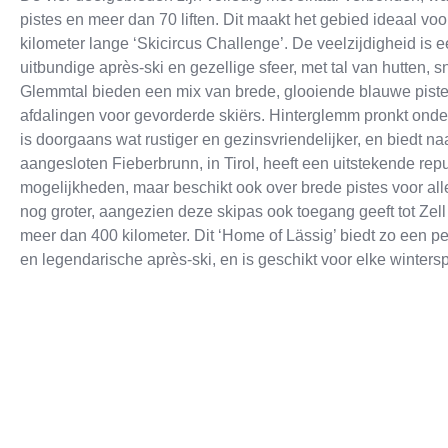
pistes en meer dan 70 liften. Dit maakt het gebied ideaal v
kilometer lange ‘Skicircus Challenge’. De veelzijdigheid is
uitbundige après-ski en gezellige sfeer, met tal van hutten,
Glemmtal bieden een mix van brede, glooiende blauwe piste
afdalingen voor gevorderde skiërs. Hinterglemm pronkt onde
is doorgaans wat rustiger en gezinsvriendelijker, en biedt na
aangesloten Fieberbrunn, in Tirol, heeft een uitstekende repu
mogelijkheden, maar beschikt ook over brede pistes voor al
nog groter, aangezien deze skipas ook toegang geeft tot Zel
meer dan 400 kilometer. Dit ‘Home of Lässig’ biedt zo een pe
en legendarische après-ski, en is geschikt voor elke wintersp