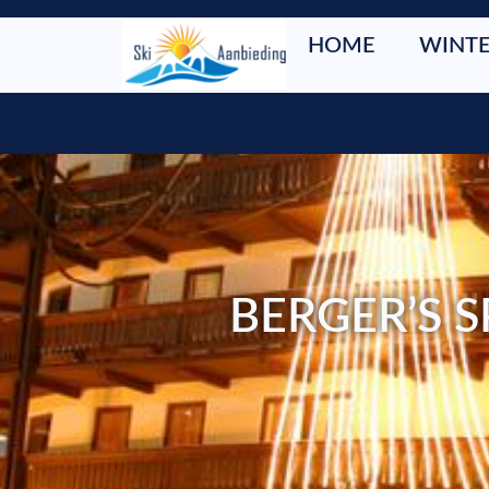
HOME
WINTE
BERGER’S 