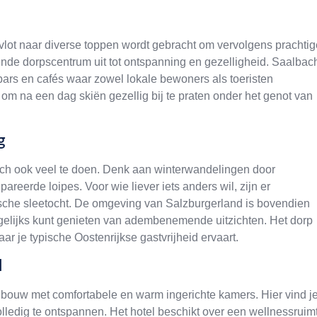
e vlot naar diverse toppen wordt gebracht om vervolgens prachtig
ende dorpscentrum uit tot ontspanning en gezelligheid. Saalbac
bars en cafés waar zowel lokale bewoners als toeristen
 om na een dag skiën gezellig bij te praten onder het genot van
g
ach ook veel te doen. Denk aan winterwandelingen door
eerde loipes. Voor wie liever iets anders wil, zijn er
che sleetocht. De omgeving van Salzburgerland is bovendien
gelijks kunt genieten van adembenemende uitzichten. Het dorp
aar je typische Oostenrijkse gastvrijheid ervaart.
l
ebouw met comfortabele en warm ingerichte kamers. Hier vind j
lledig te ontspannen. Het hotel beschikt over een wellnessruim