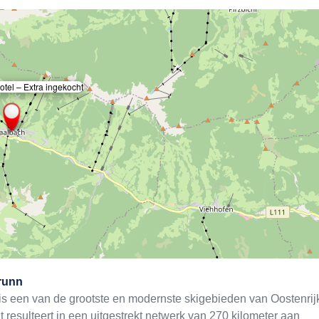
otel – Extra ingekocht
×
runn
 een van de grootste en modernste skigebieden van Oostenrij
 resulteert in een uitgestrekt netwerk van 270 kilometer aan