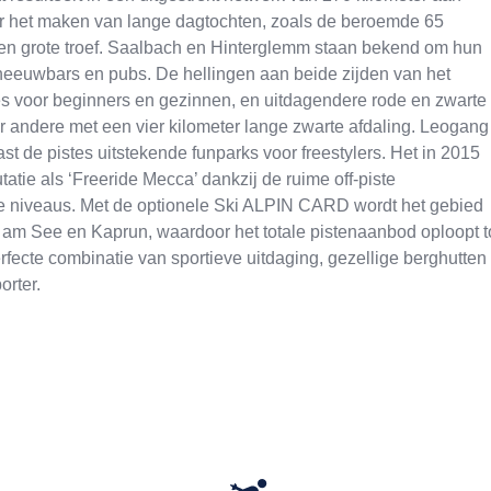
oor het maken van lange dagtochten, zoals de beroemde 65
 een grote troef. Saalbach en Hinterglemm staan bekend om hun
 sneeuwbars en pubs. De hellingen aan beide zijden van het
s voor beginners en gezinnen, en uitdagendere rode en zwarte
r andere met een vier kilometer lange zwarte afdaling. Leogang
ast de pistes uitstekende funparks voor freestylers. Het in 2015
tatie als ‘Freeride Mecca’ dankzij de ruime off-piste
le niveaus. Met de optionele Ski ALPIN CARD wordt het gebied
l am See en Kaprun, waardoor het totale pistenaanbod oploopt t
rfecte combinatie van sportieve uitdaging, gezellige berghutten
orter.