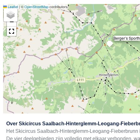
Leaflet
|
©
OpenStreetMap
contributors
+
−
Berger’s Sporth
Exit map
Over
Skicircus Saalbach-Hinterglemm-Leogang-Fieberb
Het Skicircus Saalbach-Hinterglemm-Leogang-Fieberbrunn is
De vier deelgebieden zijn volledig met elkaar verbonden, wat