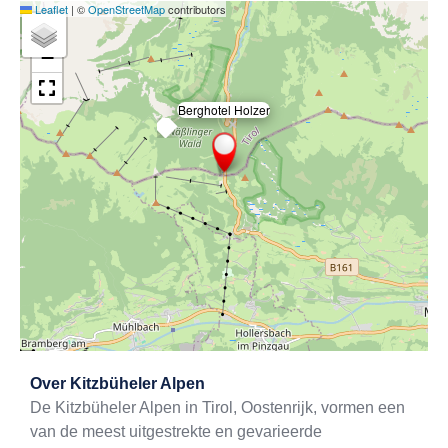
Leaflet
|
©
OpenStreetMap
contributors
+
−
Berghotel Holzer
×
Exit map
Over
Kitzbüheler Alpen
De Kitzbüheler Alpen in Tirol, Oostenrijk, vormen een
van de meest uitgestrekte en gevarieerde