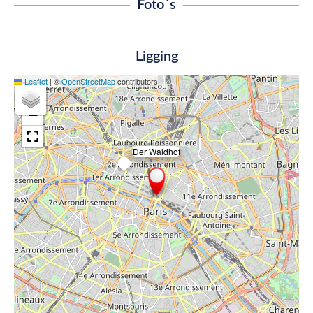
Foto´s
Ligging
Leaflet
|
©
OpenStreetMap
contributors
+
−
Der Waldhof
×