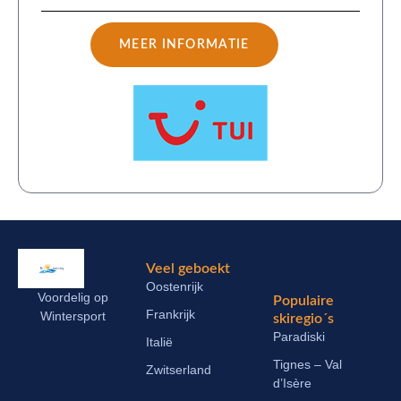
MEER INFORMATIE
Veel geboekt
Oostenrijk
Voordelig op
Populaire
Frankrijk
Wintersport
skiregio´s
Paradiski
Italië
Tignes – Val
Zwitserland
d’Isère