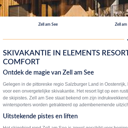
Zell am See
Zell am
SKIVAKANTIE IN ELEMENTS RESORT
COMFORT
Ontdek de magie van Zell am See
Gelegen in de pittoreske regio Salzburger Land in Oostenrijk,
voor een onvergetelijke skivakantie. Het resort ligt op een rus
de skipistes. Zell am See staat bekend om zijn indrukwekke
wintersporters worden getrakteerd op adembenemende uitzicht
Uitstekende pistes en liften
Het skigebied rond Zell am See is zowel geschikt voor begin