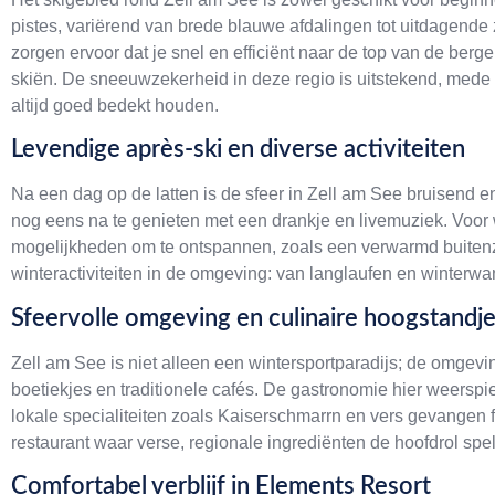
pistes, variërend van brede blauwe afdalingen tot uitdagende z
zorgen ervoor dat je snel en efficiënt naar de top van de berg
skiën. De sneeuwzekerheid in deze regio is uitstekend, med
altijd goed bedekt houden.
Levendige après-ski en diverse activiteiten
Na een dag op de latten is de sfeer in Zell am See bruisend en
nog eens na te genieten met een drankje en livemuziek. Voor w
mogelijkheden om te ontspannen, zoals een verwarmd buitenz
winteractiviteiten in de omgeving: van langlaufen en winterwan
Sfeervolle omgeving en culinaire hoogstandj
Zell am See is niet alleen een wintersportparadijs; de omgevi
boetiekjes en traditionele cafés. De gastronomie hier weerspie
lokale specialiteiten zoals Kaiserschmarrn en vers gevangen fo
restaurant waar verse, regionale ingrediënten de hoofdrol spele
Comfortabel verblijf in Elements Resort