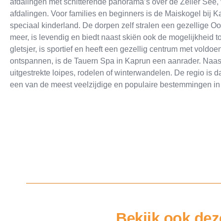
afdalingen met schitterende panorama’s over de Zeller See, 
afdalingen. Voor families en beginners is de Maiskogel bij 
speciaal kinderland. De dorpen zelf stralen een gezellige Oo
meer, is levendig en biedt naast skiën ook de mogelijkheid 
gletsjer, is sportief en heeft een gezellig centrum met voldo
ontspannen, is de Tauern Spa in Kaprun een aanrader. Naast 
uitgestrekte loipes, rodelen of winterwandelen. De regio is
een van de meest veelzijdige en populaire bestemmingen in
Bekijk ook dez