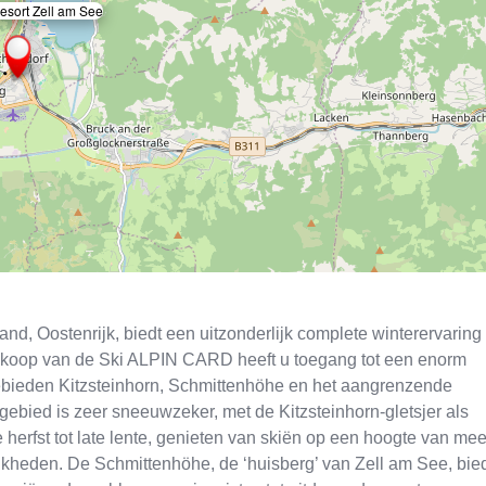
esort Zell am See
×
nd, Oostenrijk, biedt een uitzonderlijk complete winterervaring
aankoop van de Ski ALPIN CARD heeft u toegang tot een enorm
igebieden Kitzsteinhorn, Schmittenhöhe en het aangrenzende
bied is zeer sneeuwzeker, met de Kitzsteinhorn-gletsjer als
 herfst tot late lente, genieten van skiën op een hoogte van mee
ijkheden. De Schmittenhöhe, de ‘huisberg’ van Zell am See, bie