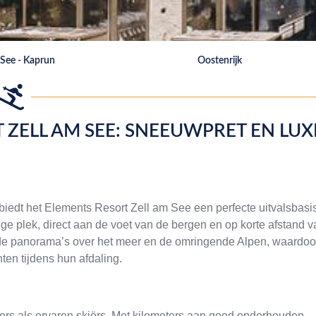
 See - Kaprun
Oostenrijk
 ZELL AM SEE: SNEEUWPRET EN LUX
 biedt het Elements Resort Zell am See een perfecte uitvalsbasi
tige plek, direct aan de voet van de bergen en op korte afstand 
nde panorama’s over het meer en de omringende Alpen, waardoo
en tijdens hun afdaling.
ners als ervaren skiërs. Met kilometers aan goed onderhouden