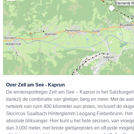
Elements R
Exit map
Over
Zell am See - Kaprun
De wintersportregio Zell am See – Kaprun in het Salzburgerla
dankzij de combinatie van gletsjer, berg en meer. Met de 
netwerk van ruim 400 kilometer aan pistes, inclusief de sk
Skicircus Saalbach Hinterglemm Leogang Fieberbrunn. Het ge
absolute blikvanger. Hier kunt u het hele seizoen, van vroege
dan 3.000 meter, met brede gletsjerpistes en off-piste mogel