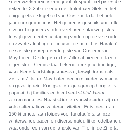
sneeuwzekerheid is een groot pluspunt, met pistes die
reiken tot 3.250 meter op de Hintertuxer Gletsjer, het
enige gletsjerskigebied van Oostenrijk dat het hele
jaar door geopend is. Het gebied is geschikt voor elk
niveau: beginners vinden veel brede blauwe pistes,
terwijl gevorderden uitdaging vinden op de vele rode
en zwarte afdalingen, inclusief de beruchte ‘Harakiri’,
de steilste geprepareerde piste van Oostenrijk in
Mayrhofen. De dorpen in het Zillertal bieden elk een
eigen sfeer. Gerlos staat bekend om zijn uitbundige,
vaak Nederlandstalige après-ski, terwijl dorpen als
Zell am Ziller en Mayrhofen een mix bieden van actie
en gezelligheid. Königsleiten, gelegen op hoogte, is
populair bij families en biedt veel
ski-in/ski-out
accommodaties. Naast skiën en snowboarden zijn er
volop alternatieve winteractiviteiten. Er is meer dan
150 kilometer aan loipes voor langlaufers, talloze
winterwandelpaden en diverse natuurlijke rodelbanen,
waaronder een van de langste van Tirol in de Zillertal