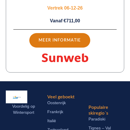
Vertrek 06-12-26
Vanaf €711,00
MEER INFORMATIE
Veel geboekt
Oostenrijk
Voordelig op
Populaire
Frankrijk
Wintersport
skiregio´s
Paradiski
Italië
Tignes – Val
Zwitserland