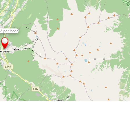
 Alpenfriede
×