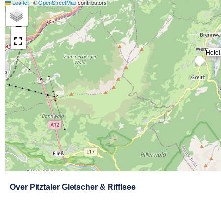
Leaflet
|
©
OpenStreetMap
contributors
+
−
Hotel
Exit map
Over
Pitztaler Gletscher & Rifflsee