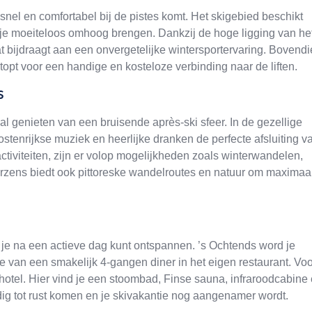
 snel en comfortabel bij de pistes komt. Het skigebied beschikt
e je moeiteloos omhoog brengen. Dankzij de hoge ligging van he
 bijdraagt aan een onvergetelijke wintersportervaring. Bovend
stopt voor een handige en kosteloze verbinding naar de liften.
s
l genieten van een bruisende après-ski sfeer. In de gezellige
Oostenrijkse muziek en heerlijke dranken de perfecte afsluiting v
ctiviteiten, zijn er volop mogelijkheden zoals winterwandelen,
erzens biedt ook pittoreske wandelroutes en natuur om maximaa
 je na een actieve dag kunt ontspannen. ’s Ochtends word je
je van een smakelijk 4-gangen diner in het eigen restaurant. Voo
 hotel. Hier vind je een stoombad, Finse sauna, infraroodcabine
edig tot rust komen en je skivakantie nog aangenamer wordt.