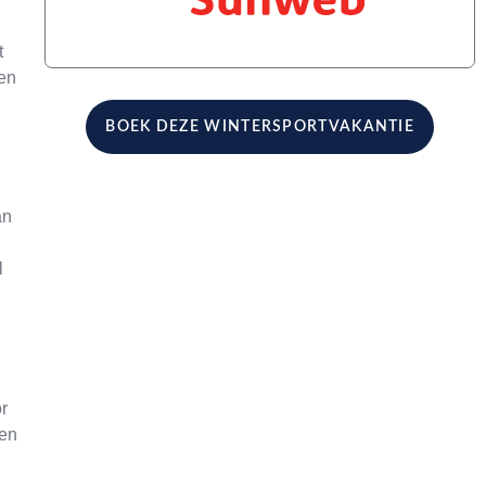
t
ien
BOEK DEZE WINTERSPORTVAKANTIE
an
l
r
 en