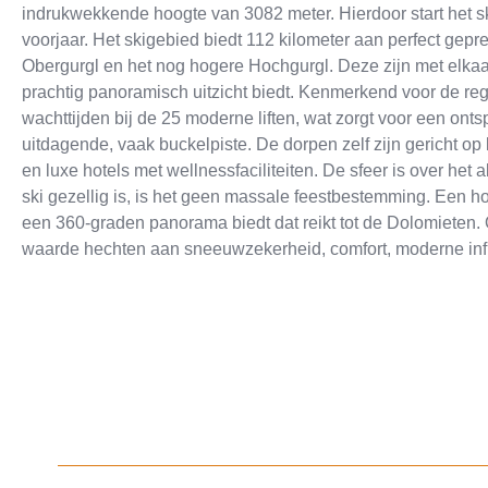
indrukwekkende hoogte van 3082 meter. Hierdoor start het ski
voorjaar. Het skigebied biedt 112 kilometer aan perfect gep
Obergurgl en het nog hogere Hochgurgl. Deze zijn met elkaa
prachtig panoramisch uitzicht biedt. Kenmerkend voor de re
wachttijden bij de 25 moderne liften, wat zorgt voor een on
uitdagende, vaak buckelpiste. De dorpen zelf zijn gericht op k
en luxe hotels met wellnessfaciliteiten. De sfeer is over he
ski gezellig is, is het geen massale feestbestemming. Een ho
een 360-graden panorama biedt dat reikt tot de Dolomieten. 
waarde hechten aan sneeuwzekerheid, comfort, moderne infr