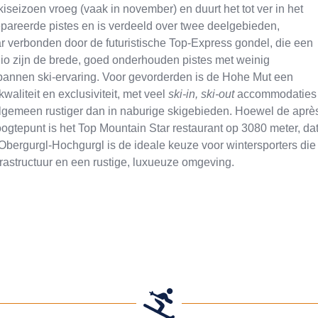
seizoen vroeg (vaak in november) en duurt het tot ver in het
repareerde pistes en is verdeeld over twee deelgebieden,
r verbonden door de futuristische Top-Express gondel, die een
gio zijn de brede, goed onderhouden pistes met weinig
tspannen ski-ervaring. Voor gevorderden is de Hohe Mut een
waliteit en exclusiviteit, met veel
ski-in, ski-out
accommodaties
t algemeen rustiger dan in naburige skigebieden. Hoewel de aprè
ogtepunt is het Top Mountain Star restaurant op 3080 meter, da
Obergurgl-Hochgurgl is de ideale keuze voor wintersporters die
astructuur en een rustige, luxueuze omgeving.