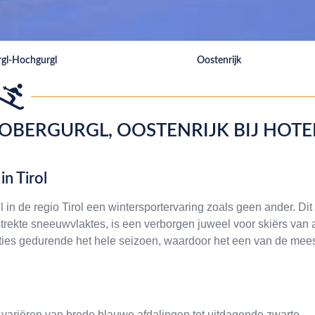
gl-Hochgurgl
Oostenrijk
 OBERGURGL, OOSTENRIJK BIJ HOTE
n Tirol
 in de regio Tirol een wintersportervaring zoals geen ander. Dit
ekte sneeuwvlaktes, is een verborgen juweel voor skiërs van a
ties gedurende het hele seizoen, waardoor het een van de mee
 variëren van brede blauwe afdalingen tot uitdagende zwarte