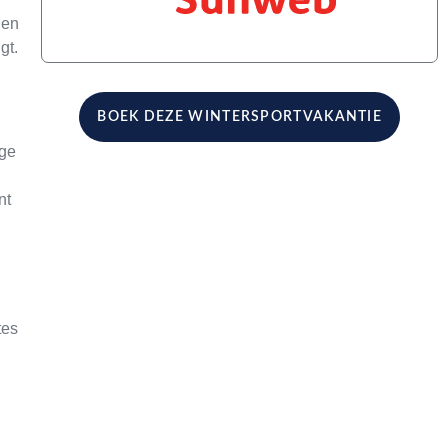
 en
gt.
BOEK DEZE WINTERSPORTVAKANTIE
ige
nt
tes