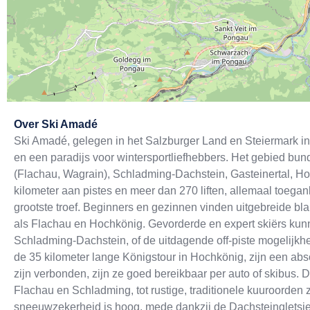
Exit map
Over
Ski Amadé
Ski Amadé, gelegen in het Salzburger Land en Steiermark in
en een paradijs voor wintersportliefhebbers. Het gebied bund
(Flachau, Wagrain), Schladming-Dachstein, Gasteinertal, Ho
kilometer aan pistes en meer dan 270 liften, allemaal toegan
grootste troef. Beginners en gezinnen vinden uitgebreide blau
als Flachau en Hochkönig. Gevorderde en expert skiërs kunn
Schladming-Dachstein, of de uitdagende off-piste mogelijkhe
de 35 kilometer lange Königstour in Hochkönig, zijn een ab
zijn verbonden, zijn ze goed bereikbaar per auto of skibus. 
Flachau en Schladming, tot rustige, traditionele kuuroorde
sneeuwzekerheid is hoog, mede dankzij de Dachsteingletsj