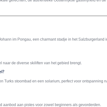
okale gerechten, de authentieke Oostenrijkse gastvrijheid en de
 Johann im Pongau, een charmant stadje in het Salzburgerland i
l naar de diverse skiliften van het gebied brengt.
el?
een Turks stoombad en een solarium, perfect voor ontspanning n
rd aanbod aan pistes voor zowel beginners als gevorderden.