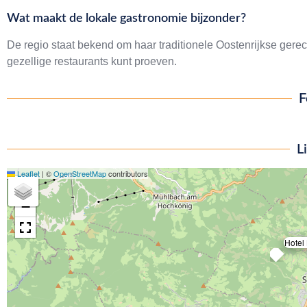
Wat maakt de lokale gastronomie bijzonder?
De regio staat bekend om haar traditionele Oostenrijkse gerech
gezellige restaurants kunt proeven.
F
L
Leaflet
|
©
OpenStreetMap
contributors
+
−
Hotel