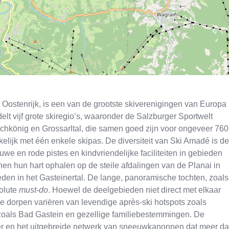
 Oostenrijk, is een van de grootste skiverenigingen van Europa
elt vijf grote skiregio’s, waaronder de Salzburger Sportwelt
chkönig en Grossarltal, die samen goed zijn voor ongeveer 760
kelijk met één enkele skipas. De diversiteit van Ski Amadé is de
we en rode pistes en kindvriendelijke faciliteiten in gebieden
en hun hart ophalen op de steile afdalingen van de Planai in
den in het Gasteinertal. De lange, panoramische tochten, zoals
solute
must-do
. Hoewel de deelgebieden niet direct met elkaar
De dorpen variëren van levendige après-ski hotspots zoals
n zoals Bad Gastein en gezellige familiebestemmingen. De
er en het uitgebreide netwerk van sneeuwkanonnen dat meer d