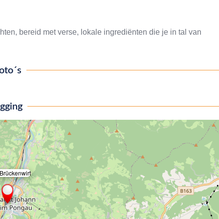
ten, bereid met verse, lokale ingrediënten die je in tal van
oto´s
igging
 Brückenwirt
×