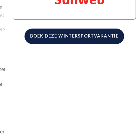
an
at
ele
BOEK DEZE WINTERSPORTVAKANTIE
met
t
 en