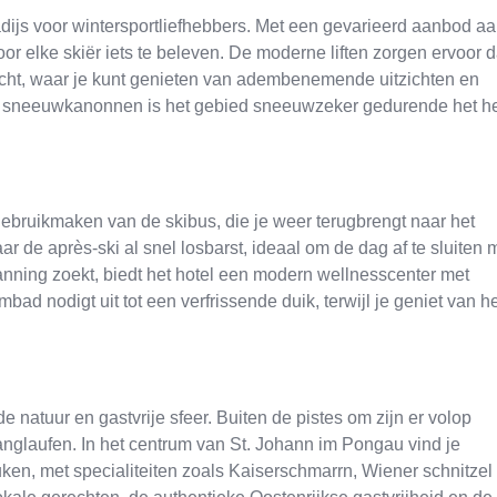
ijs voor wintersportliefhebbers. Met een gevarieerd aanbod a
oor elke skiër iets te beleven. De moderne liften zorgen ervoor d
acht, waar je kunt genieten van adembenemende uitzichten en
de sneeuwkanonnen is het gebied sneeuwzeker gedurende het h
 gebruikmaken van de skibus, die je weer terugbrengt naar het
r de après-ski al snel losbarst, ideaal om de dag af te sluiten 
nning zoekt, biedt het hotel een modern wellnesscenter met
 nodigt uit tot een verfrissende duik, terwijl je geniet van he
natuur en gastvrije sfeer. Buiten de pistes om zijn er volop
nglaufen. In het centrum van St. Johann im Pongau vind je
ken, met specialiteiten zoals Kaiserschmarrn, Wiener schnitzel