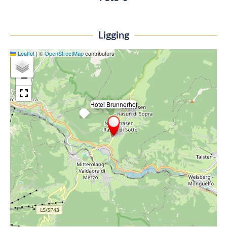
Ligging
Leaflet
|
©
OpenStreetMap
contributors
+
−
Hotel Brunnerhof
×