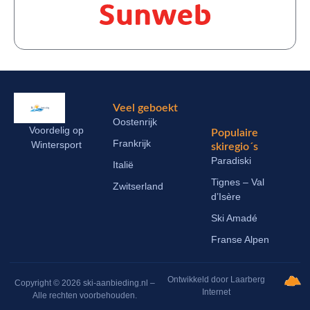
Veel geboekt
Oostenrijk
Voordelig op
Populaire
Frankrijk
Wintersport
skiregio´s
Paradiski
Italië
Tignes – Val
Zwitserland
d’Isère
Ski Amadé
Franse Alpen
Ontwikkeld door Laarberg
Copyright © 2026 ski-aanbieding.nl –
Internet
Alle rechten voorbehouden.