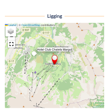
Ligging
Leaflet
|
©
OpenStreetMap
contributors
+
−
Hotel Club Chalets Margot
×