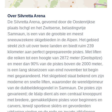
Exit map
Over
Silvretta Arena
De Silvretta Arena, gevormd door de Oostenrijkse
plaats Ischgl en het Zwitserse, belastingvrije
Samnaun, is een van de grootste en meest
sneeuwzekere skigebieden in de Alpen. Het gebied
strekt zich uit over twee landen en biedt ruim 239
kilometer aan perfect geprepareerde pistes. Met liften
die reiken tot een hoogte van 2872 meter (Greitspitze)
en meer dan 90% van de pistes boven de 2000 meter,
is een lang skiseizoen van eind november tot begin
mei gegarandeerd. Het skigebied staat bekend om zijn
moderne en snelle liften, waaronder de wereldprimeur
van de dubbeldeksgondel in Samnaun. De pistes zijn
gevarieerd; de Idalp dient als een centraal knooppunt
met bredere, gemakkelijkere pistes voor beginners en
carvers, terwijl sportieve skiërs en gevorderden
uitdaging vinden op de rode en zwarte afdalingen,