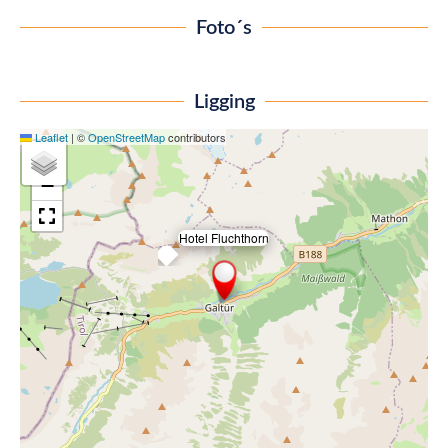
Foto´s
Ligging
Leaflet
|
©
OpenStreetMap
contributors
+
−
Hotel Fluchthorn
×