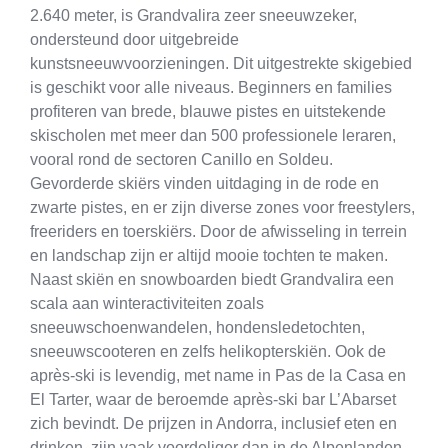
2.640 meter, is Grandvalira zeer sneeuwzeker,
ondersteund door uitgebreide
kunstsneeuwvoorzieningen. Dit uitgestrekte skigebied
is geschikt voor alle niveaus. Beginners en families
profiteren van brede, blauwe pistes en uitstekende
skischolen met meer dan 500 professionele leraren,
vooral rond de sectoren Canillo en Soldeu.
Gevorderde skiërs vinden uitdaging in de rode en
zwarte pistes, en er zijn diverse zones voor freestylers,
freeriders en toerskiërs. Door de afwisseling in terrein
en landschap zijn er altijd mooie tochten te maken.
Naast skiën en snowboarden biedt Grandvalira een
scala aan winteractiviteiten zoals
sneeuwschoenwandelen, hondensledetochten,
sneeuwscooteren en zelfs helikopterskiën. Ook de
après-ski is levendig, met name in Pas de la Casa en
El Tarter, waar de beroemde après-ski bar L’Abarset
zich bevindt. De prijzen in Andorra, inclusief eten en
drinken, zijn vaak voordeliger dan in de Alpenlanden.