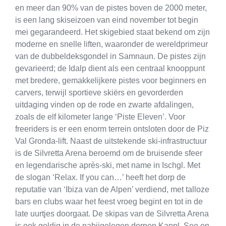
en meer dan 90% van de pistes boven de 2000 meter,
is een lang skiseizoen van eind november tot begin
mei gegarandeerd. Het skigebied staat bekend om zijn
moderne en snelle liften, waaronder de wereldprimeur
van de dubbeldeksgondel in Samnaun. De pistes zijn
gevarieerd; de Idalp dient als een centraal knooppunt
met bredere, gemakkelijkere pistes voor beginners en
carvers, terwijl sportieve skiërs en gevorderden
uitdaging vinden op de rode en zwarte afdalingen,
zoals de elf kilometer lange ‘Piste Eleven’. Voor
freeriders is er een enorm terrein ontsloten door de Piz
Val Gronda-lift. Naast de uitstekende ski-infrastructuur
is de Silvretta Arena beroemd om de bruisende sfeer
en legendarische après-ski, met name in Ischgl. Met
de slogan ‘Relax. If you can…’ heeft het dorp de
reputatie van ‘Ibiza van de Alpen’ verdiend, met talloze
bars en clubs waar het feest vroeg begint en tot in de
late uurtjes doorgaat. De skipas van de Silvretta Arena
is ook geldig in de nabijgelegen dorpen Kappl, See en