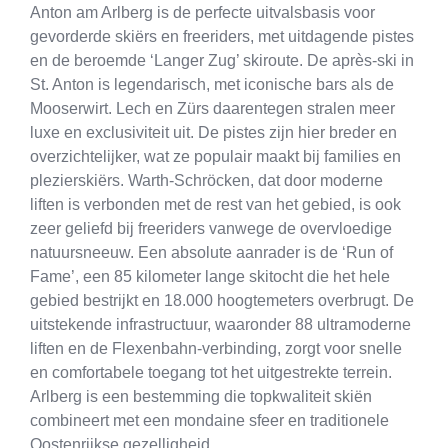
Anton am Arlberg is de perfecte uitvalsbasis voor
gevorderde skiërs en freeriders, met uitdagende pistes
en de beroemde ‘Langer Zug’ skiroute. De après-ski in
St. Anton is legendarisch, met iconische bars als de
Mooserwirt. Lech en Zürs daarentegen stralen meer
luxe en exclusiviteit uit. De pistes zijn hier breder en
overzichtelijker, wat ze populair maakt bij families en
plezierskiërs. Warth-Schröcken, dat door moderne
liften is verbonden met de rest van het gebied, is ook
zeer geliefd bij freeriders vanwege de overvloedige
natuursneeuw. Een absolute aanrader is de ‘Run of
Fame’, een 85 kilometer lange skitocht die het hele
gebied bestrijkt en 18.000 hoogtemeters overbrugt. De
uitstekende infrastructuur, waaronder 88 ultramoderne
liften en de Flexenbahn-verbinding, zorgt voor snelle
en comfortabele toegang tot het uitgestrekte terrein.
Arlberg is een bestemming die topkwaliteit skiën
combineert met een mondaine sfeer en traditionele
Oostenrijkse gezelligheid.