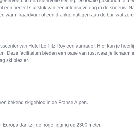
geserveerd in een sfeervolle setting. De lokale gastronomie me
mt een perfect sluitstuk van een intensieve dag in de sneeuw. N
 een warm haardvuur of een drankje nuttigen aan de bar, wat zorg
scenter van Hotel Le Fitz Roy een aanrader. Hier kun je heerli
 Deze faciliteiten bieden een oase van rust waar je lichaam 
g ski plezier.
 een bekend skigebied in de Franse Alpen.
 Europa dankzij de hoge ligging op 2300 meter.