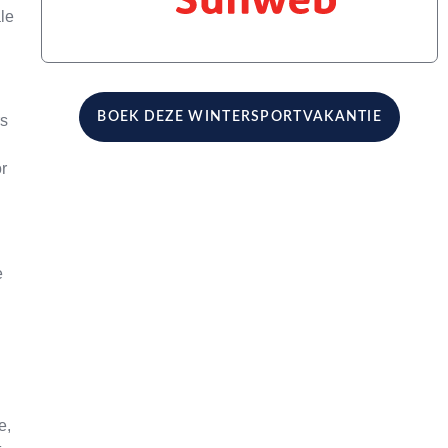
le
BOEK DEZE WINTERSPORTVAKANTIE
rs
r
e
e,