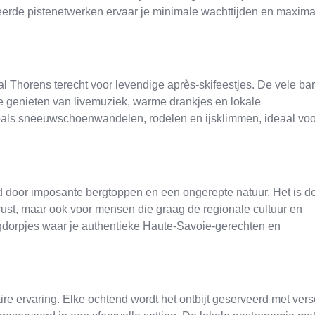
illeerde pistenetwerken ervaar je minimale wachttijden en maxima
l Thorens terecht voor levendige après-skifeestjes. De vele ba
e genieten van livemuziek, warme drankjes en lokale
en zoals sneeuwschoenwandelen, rodelen en ijsklimmen, ideaal voo
d door imposante bergtoppen en een ongerepte natuur. Het is d
rust, maar ook voor mensen die graag de regionale cultuur en
bergdorpjes waar je authentieke Haute-Savoie-gerechten en
aire ervaring. Elke ochtend wordt het ontbijt geserveerd met vers