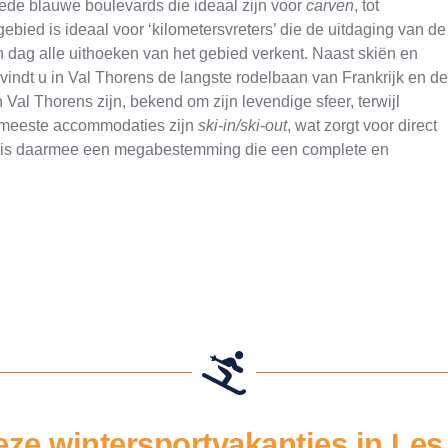
rede blauwe boulevards die ideaal zijn voor
carven
, tot
 gebied is ideaal voor ‘kilometersvreters’ die de uitdaging van de
 dag alle uithoeken van het gebied verkent. Naast skiën en
 vindt u in Val Thorens de langste rodelbaan van Frankrijk en de
 Val Thorens zijn, bekend om zijn levendige sfeer, terwijl
e meeste accommodaties zijn
ski-in/ski-out
, wat zorgt voor direct
es is daarmee een megabestemming die een complete en
eze wintersportvakanties in Les 