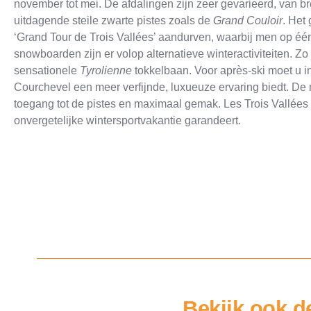
november tot mei. De afdalingen zijn zeer gevarieerd, van b
uitdagende steile zwarte pistes zoals de
Grand Couloir
. Het
‘Grand Tour de Trois Vallées’ aandurven, waarbij men op één
snowboarden zijn er volop alternatieve winteractiviteiten. Zo
sensationele
Tyrolienne
tokkelbaan. Voor après-ski moet u in
Courchevel een meer verfijnde, luxueuze ervaring biedt. D
toegang tot de pistes en maximaal gemak. Les Trois Vallé
onvergetelijke wintersportvakantie garandeert.
Bekijk ook d