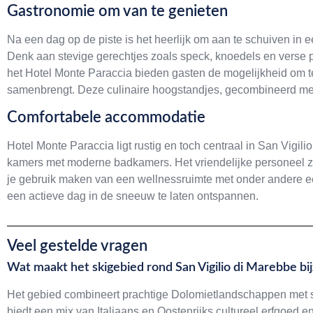
Gastronomie om van te genieten
Na een dag op de piste is het heerlijk om aan te schuiven in e
Denk aan stevige gerechtjes zoals speck, knoedels en verse po
het Hotel Monte Paraccia bieden gasten de mogelijkheid om t
samenbrengt. Deze culinaire hoogstandjes, gecombineerd met e
Comfortabele accommodatie
Hotel Monte Paraccia ligt rustig en toch centraal in San Vigilio
kamers met moderne badkamers. Het vriendelijke personeel zorg
je gebruik maken van een wellnessruimte met onder andere e
een actieve dag in de sneeuw te laten ontspannen.
Veel gestelde vragen
Wat maakt het skigebied rond San Vigilio di Marebbe bi
Het gebied combineert prachtige Dolomietlandschappen met sn
biedt een mix van Italiaans en Oostenrijks cultureel erfgoed en