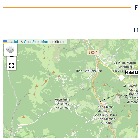
F
L
Leaflet
|
©
OpenStreetMap
contributors
+
−
Hotel M