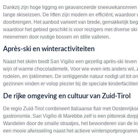
Dankzij zijn hoge ligging en geavanceerde sneeuwkanonnen st
lange skiseizoen. De liften zijn modern en efficiënt, waardoor 
doorbrengen. Het aanbod varieert van brede, gemakkelijk beg
waardoor het gebied geschikt is voor reizigers met diverse ski-
meenemen door rustige bossen en stille valleien.
Après-ski en winteractiviteiten
Naast het skiën biedt San Vigilio een gezellig après-ski leve
wijn of warme chocolademelk. Voor wie even iets anders wil, 
rodelen, en ijsklimmen. De omliggende natuur nodigt uit tot
gezinnen vinden er volop plezier bij de speciale kinderfacilit
De rijke omgeving en cultuur van Zuid-Tirol
De regio Zuid-Tirol combineert Italiaanse flair met Oostenrijkse
gastronomie. San Vigilio di Marebbe zelf is een pittoresk dorpje
Wandelen door de smalle straatjes, het bewonderen van de l
een mooie afwisseling naast het actieve wintersportprogramm