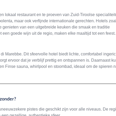
en lokaal restaurant en te proeven van Zuid-Tiroolse specialiteit
lenta, maar ook verfijnde internationale gerechten. Hotels zoa
e genieten van een uitgebreide keuken die smaak en traditie
en goede wijn uit de regio, maken elke maaltijd tot een feest.
 di Marebbe. Dit sfeervolle hotel biedt lichte, comfortabel ingeri
t ervoor dat je verblijf prettig en ontspannen is. Daarnaast k
en Finse sauna, whirlpool en stoombad, ideaal om de spieren 
jzonder?
eeuwzekere pistes die geschikt zijn voor alle niveaus. De reg
 een gezellige, authentieke sfeer.