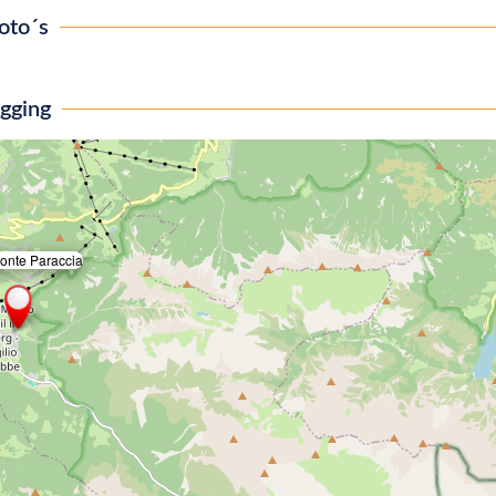
oto´s
igging
onte Paraccia
×