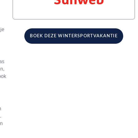
 je
BOEK DEZE WINTERSPORTVAKANTIE
as
n,
ook
n
.
en