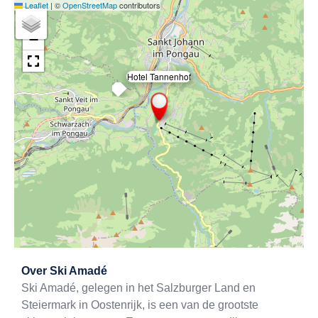
Leaflet
|
©
OpenStreetMap
contributors
+
−
Hotel Tannenhof
×
Exit map
Over
Ski Amadé
Ski Amadé, gelegen in het Salzburger Land en
Steiermark in Oostenrijk, is een van de grootste