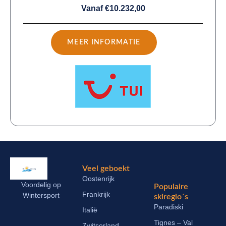
Vanaf €10.232,00
MEER INFORMATIE
Veel geboekt
Oostenrijk
Voordelig op
Populaire
Frankrijk
Wintersport
skiregio´s
Paradiski
Italië
Tignes – Val
Zwitserland