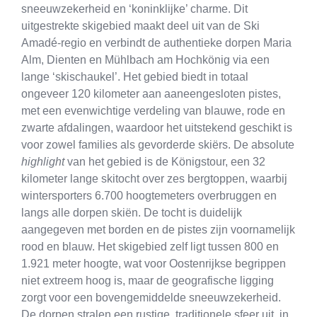
sneeuwzekerheid en ‘koninklijke’ charme. Dit
uitgestrekte skigebied maakt deel uit van de Ski
Amadé-regio en verbindt de authentieke dorpen Maria
Alm, Dienten en Mühlbach am Hochkönig via een
lange ‘skischaukel’. Het gebied biedt in totaal
ongeveer 120 kilometer aan aaneengesloten pistes,
met een evenwichtige verdeling van blauwe, rode en
zwarte afdalingen, waardoor het uitstekend geschikt is
voor zowel families als gevorderde skiërs. De absolute
highlight
van het gebied is de Königstour, een 32
kilometer lange skitocht over zes bergtoppen, waarbij
wintersporters 6.700 hoogtemeters overbruggen en
langs alle dorpen skiën. De tocht is duidelijk
aangegeven met borden en de pistes zijn voornamelijk
rood en blauw. Het skigebied zelf ligt tussen 800 en
1.921 meter hoogte, wat voor Oostenrijkse begrippen
niet extreem hoog is, maar de geografische ligging
zorgt voor een bovengemiddelde sneeuwzekerheid.
De dorpen stralen een rustige, traditionele sfeer uit, in