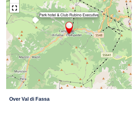
Park hotel & Club Rubino Executive
×
Exit map
Over
Val di Fassa