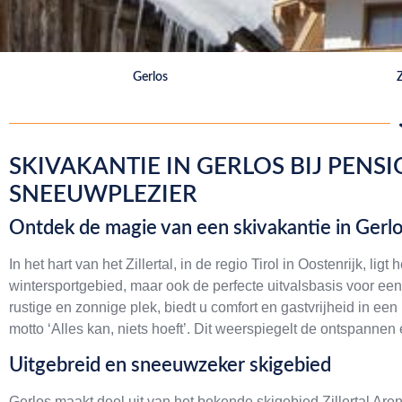
Gerlos
Z
SKIVAKANTIE IN GERLOS BIJ PEN
SNEEUWPLEZIER
Ontdek de magie van een skivakantie in Gerl
In het hart van het Zillertal, in de regio Tirol in Oostenrijk, li
wintersportgebied, maar ook de perfecte uitvalsbasis voor ee
rustige en zonnige plek, biedt u comfort en gastvrijheid in ee
motto ‘Alles kan, niets hoeft’. Dit weerspiegelt de ontspannen 
Uitgebreid en sneeuwzeker skigebied
Gerlos maakt deel uit van het bekende skigebied Zillertal Ar