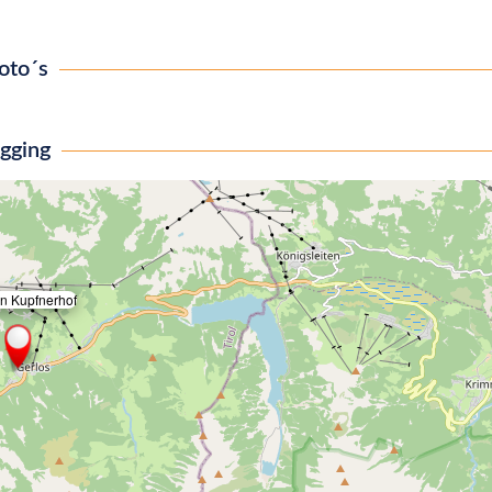
oto´s
igging
n Kupfnerhof
×