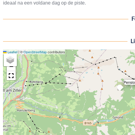
ideaal na een voldane dag op de piste.
F
L
Leaflet
|
©
OpenStreetMap
contributors
+
−
Pensio