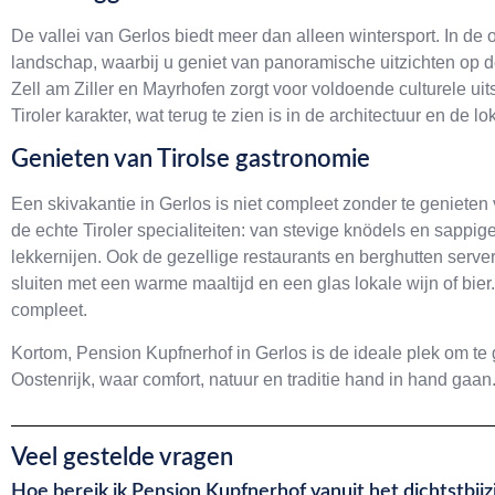
De vallei van Gerlos biedt meer dan alleen wintersport. In de
landschap, waarbij u geniet van panoramische uitzichten op 
Zell am Ziller en Mayrhofen zorgt voor voldoende culturele ui
Tiroler karakter, wat terug te zien is in de architectuur en de lok
Genieten van Tirolse gastronomie
Een skivakantie in Gerlos is niet compleet zonder te genieten
de echte Tiroler specialiteiten: van stevige knödels en sappi
lekkernijen. Ook de gezellige restaurants en berghutten serve
sluiten met een warme maaltijd en een glas lokale wijn of bier.
compleet.
Kortom, Pension Kupfnerhof in Gerlos is de ideale plek om te
Oostenrijk, waar comfort, natuur en traditie hand in hand gaan
Veel gestelde vragen
Hoe bereik ik Pension Kupfnerhof vanuit het dichtstbijzi