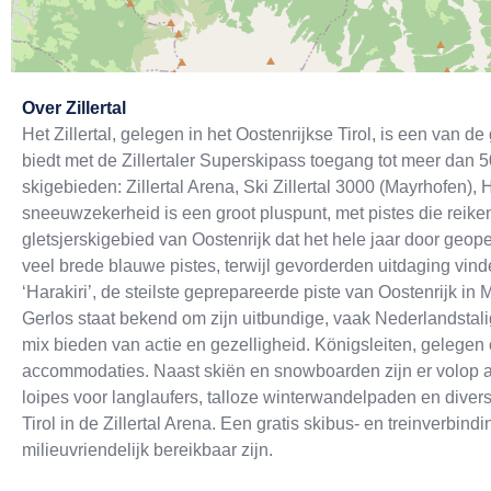
Exit map
Over
Zillertal
Het Zillertal, gelegen in het Oostenrijkse Tirol, is een van d
biedt met de Zillertaler Superskipass toegang tot meer dan 5
skigebieden: Zillertal Arena, Ski Zillertal 3000 (Mayrhofen),
sneeuwzekerheid is een groot pluspunt, met pistes die reiken 
gletsjerskigebied van Oostenrijk dat het hele jaar door geop
veel brede blauwe pistes, terwijl gevorderden uitdaging vind
‘Harakiri’, de steilste geprepareerde piste van Oostenrijk in 
Gerlos staat bekend om zijn uitbundige, vaak Nederlandstalig
mix bieden van actie en gezelligheid. Königsleiten, gelegen o
accommodaties. Naast skiën en snowboarden zijn er volop alt
loipes voor langlaufers, talloze winterwandelpaden en diver
Tirol in de Zillertal Arena. Een gratis skibus- en treinverbin
milieuvriendelijk bereikbaar zijn.