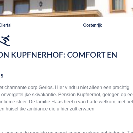
illertal
Oostenrijk
SION KUPFNERHOF: COMFORT EN
os
gt het charmante dorp Gerlos. Hier vindt u niet alleen een prachtig
n onvergetelijke skivakantie. Pension Kupfnerhof, gelegen op e
n intieme sfeer. De familie Haas heet u van harte welkom, met het
en huiselijke ambiance die u hier zult ervaren.
ena, een van de grootste en meest sneeuwzekere gebieden in Tiro