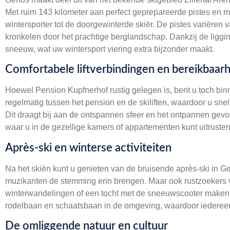
Met ruim 143 kilometer aan perfect geprepareerde pistes en mo
wintersporter tot de doorgewinterde skiër. De pistes variëren
kronkelen door het prachtige berglandschap. Dankzij de ligging
sneeuw, wat uw wintersport viering extra bijzonder maakt.
Comfortabele liftverbindingen en bereikbaar
Hoewel Pension Kupfnerhof rustig gelegen is, bent u toch binn
regelmatig tussen het pension en de skiliften, waardoor u sn
Dit draagt bij aan de ontspannen sfeer en het ontpannen gevoe
waar u in de gezellige kamers of appartementen kunt uitrusten
Après-ski en winterse activiteiten
Na het skiën kunt u genieten van de bruisende après-ski in Ge
muzikanten de stemming erin brengen. Maar ook rustzoekers
winterwandelingen of een tocht met de sneeuwscooter maken d
rodelbaan en schaatsbaan in de omgeving, waardoor iedereen
De omliggende natuur en cultuur