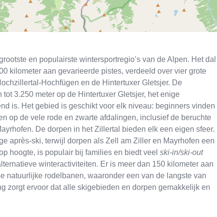
e grootste en populairste wintersportregio’s van de Alpen. Het dal
00 kilometer aan gevarieerde pistes, verdeeld over vier grote
 Hochzillertal-Hochfügen en de Hintertuxer Gletsjer. De
tot 3.250 meter op de Hintertuxer Gletsjer, het enige
end is. Het gebied is geschikt voor elk niveau: beginners vinden
en op de vele rode en zwarte afdalingen, inclusief de beruchte
Mayrhofen. De dorpen in het Zillertal bieden elk een eigen sfeer.
e après-ski, terwijl dorpen als Zell am Ziller en Mayrhofen een
p hoogte, is populair bij families en biedt veel
ski-in/ski-out
ernatieve winteractiviteiten. Er is meer dan 150 kilometer aan
se natuurlijke rodelbanen, waaronder een van de langste van
ding zorgt ervoor dat alle skigebieden en dorpen gemakkelijk en