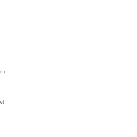
een
et